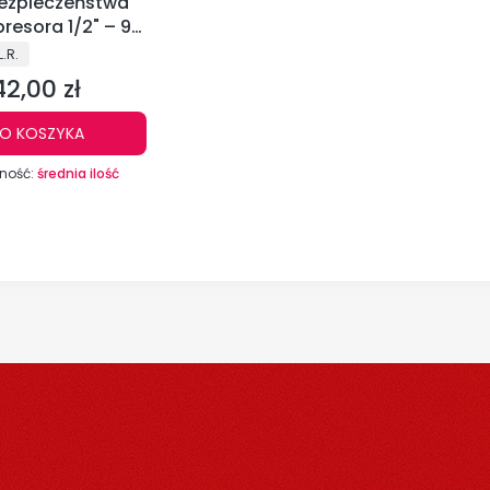
ezpieczeństwa
resora 1/2" – 9
EK S.L.R. G
NT
L.R.
42,00 zł
Cena
O KOSZYKA
ność:
średnia ilość