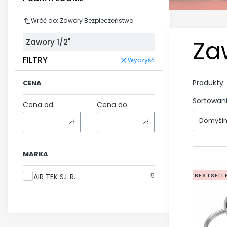
Wróć do: Zawory Bezpieczeństwa
Za
Zawory 1/2"
FILTRY
Wyczyść
Produkty:
CENA
Lista
Sortowani
Cena od
Cena do
Domyśl
zł
zł
MARKA
Marka
5
BESTSELL
AIR TEK S.L.R.