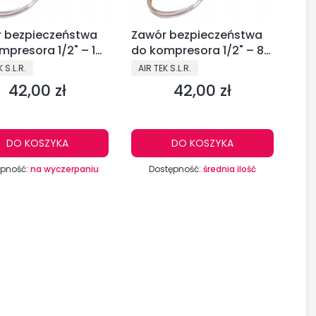
 bezpieczeństwa
Zawór bezpieczeństwa
mpresora 1/2" – 12
do kompresora 1/2" – 8
R TEK S.L.R. G
bar AIR TEK S.L.R. G
CENT
PRODUCENT
 S.L.R.
AIR TEK S.L.R.
42,00 zł
42,00 zł
Cena
Cena
DO KOSZYKA
DO KOSZYKA
ępność:
na wyczerpaniu
Dostępność:
średnia ilość