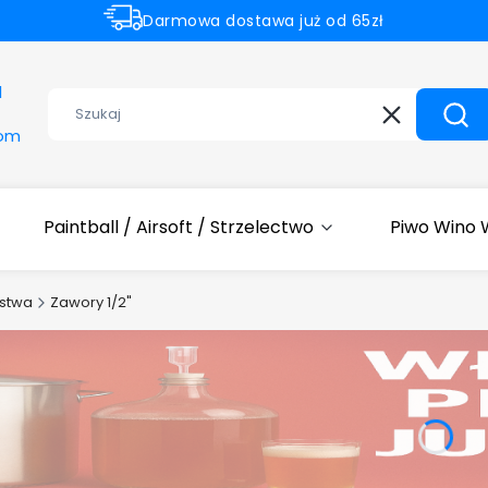
Darmowa dostawa już od 65zł
Rabaty -50% na wybrane produkty
1
Wyczyść
Szuk
com
Paintball / Airsoft / Strzelectwo
Piwo Wino
stwa
Zawory 1/2"