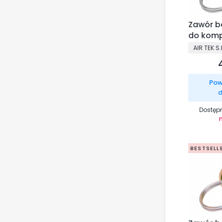
Zawór b
do kompr
bar AIR T
PRODUCE
AIR TEK S.
Pow
d
Dostęp
BESTSELL