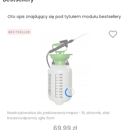
Oto opis znajdujący się pod tytułem modułu bestsellery
BESTSELLER
Nastrzykiwarka do peklowania mięsa - 5L zbiornik, stal
kwasoodporna, igła 11cm
69,99 zł
Cena