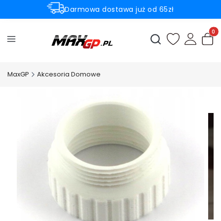
Darmowa dostawa już od 65zł
Rabaty -50% na wybrane produkty
Produ
Otwórz wyszukiwark
MaxGP
Akcesoria Domowe