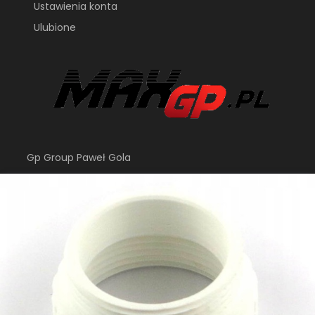
Ustawienia konta
Ulubione
Gp Group Paweł Gola
ul. Królowej Jadwigi 27
37-450 Pilchów
gpgroup.biuro@gmail.com
+48 796 208 851
Sklep internetowy
Shoper.pl